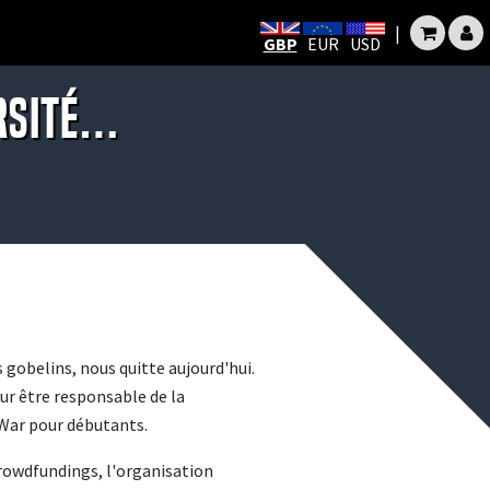
|
GBP
EUR
USD
ersité…
gobelins, nous quitte aujourd'hui.
our être responsable de la
 War pour débutants.
crowdfundings, l'organisation