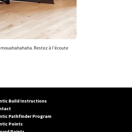
i - mouahahahaha. Restez à l'écoute
tic Build Instructions
ntact
ntic Pathfinder Program
tic Points
ward Points