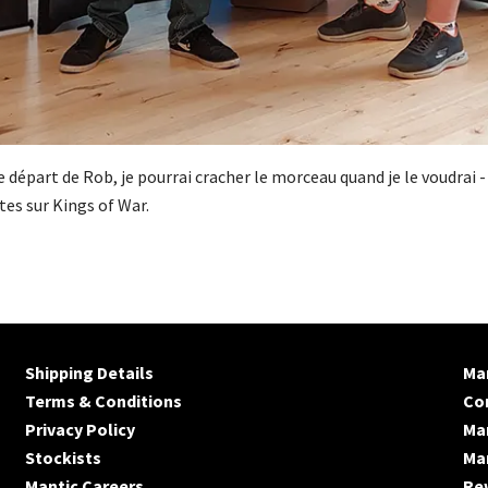
le départ de Rob, je pourrai cracher le morceau quand je le voudra
tes sur Kings of War.
Shipping Details
Man
Terms & Conditions
Co
Privacy Policy
Ma
Stockists
Man
Mantic Careers
Re